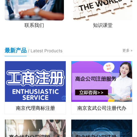
联系我们
知识课堂
最新产品
/ Latest Products
更多 »
南京代理商标注册
南京玄武公司注册代办