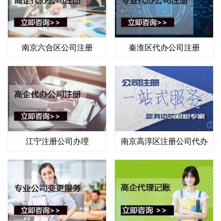
南京六合区公司注册
秦淮区代办公司注册
江宁注册公司办理
南京高淳区注册公司代办