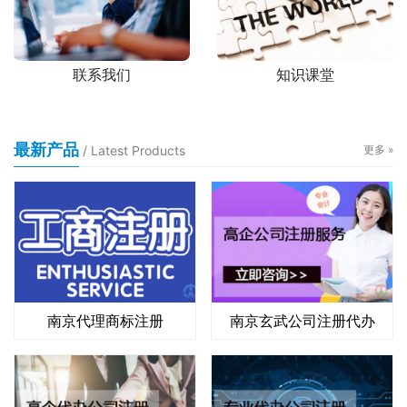
联系我们
知识课堂
最新产品
/ Latest Products
更多 »
南京代理商标注册
南京玄武公司注册代办