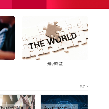
知识课堂
更多 »