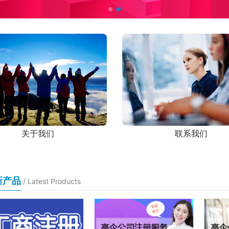
关于我们
联系我们
新产品
/ Latest Products