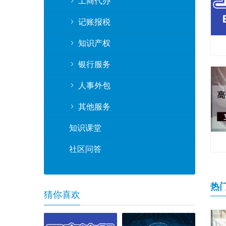
工商代办
记账报税
知识产权
银行服务
人事外包
其他服务
知识课堂
社区问答
热
猜你喜欢