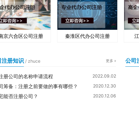
南京六合区公司注册
秦淮区代办公司注册
司注册知识
公司
/ zhuce
更多 »
注册公司的名称申请流程
2022.09.02
司筹备：注册之前要做的事有哪些？
2020.12.30
宅能否注册公司？
2020.12.06