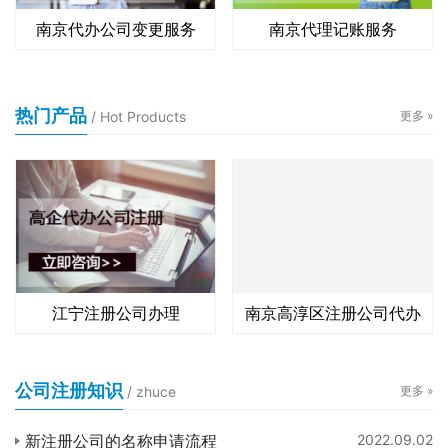
南京代办公司变更服务
南京代理记账服务
热门产品
/ Hot Products
更多 »
江宁注册公司办理
南京高淳区注册公司代办
公司注册知识
/ zhuce
更多 »
新注册公司的名称申请流程
2022.09.02