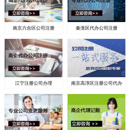
南京六合区公司注册
秦淮区代办公司注册
江宁注册公司办理
南京高淳区注册公司代办