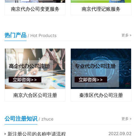
南京代办公司变更服务
南京代理记账服务
热门产品
/ Hot Products
更多 »
南京六合区公司注册
秦淮区代办公司注册
公司注册知识
/ zhuce
更多 »
新注册公司的名称申请流程
2022.09.02