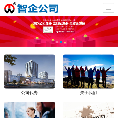
公司代办
关于我们