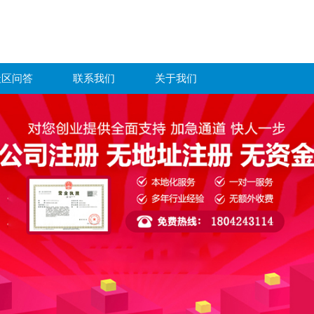
社区问答
联系我们
关于我们