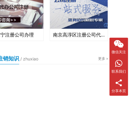
江宁注册公司办理
南京高淳区注册公司代办
南京代
微信关注
注销知识
/ zhuxiao
更多 »
联系我们
分享本页