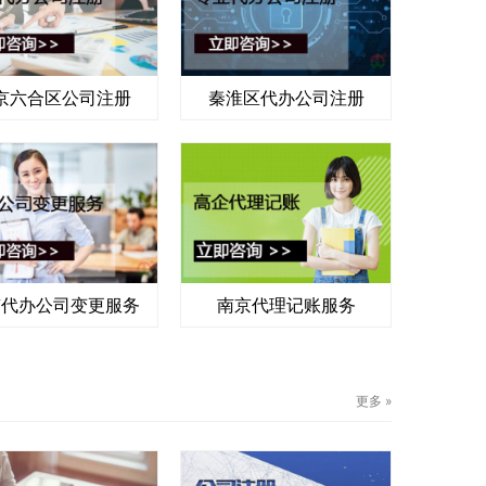
京六合区公司注册
秦淮区代办公司注册
京代办公司变更服务
南京代理记账服务
更多 »