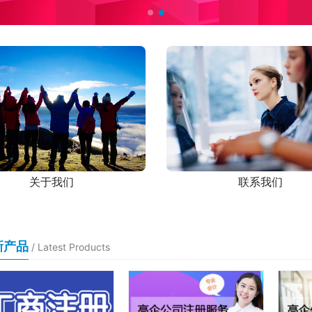
关于我们
联系我们
新产品
/ Latest Products