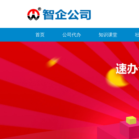
首页
公司代办
知识课堂