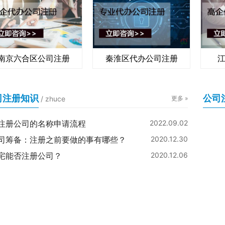
江宁注册公司办理
南京高淳区注册公司代办
南
司注册知识
公司
/ zhuce
更多 »
注册公司的名称申请流程
2022.09.02
司筹备：注册之前要做的事有哪些？
2020.12.30
宅能否注册公司？
2020.12.06