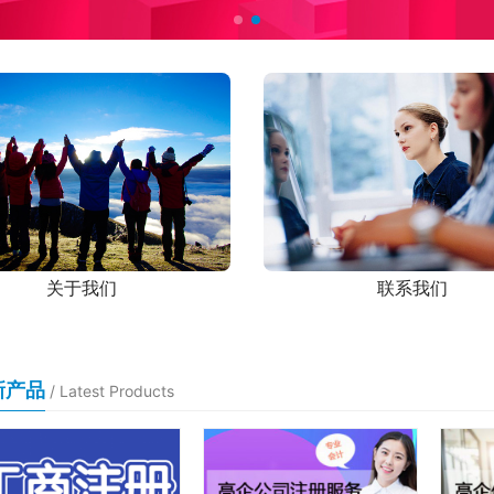
关于我们
联系我们
新产品
/ Latest Products