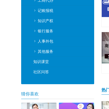
工商代办
记账报税
知识产权
银行服务
人事外包
其他服务
知识课堂
社区问答
热
猜你喜欢