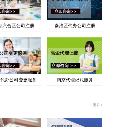
京六合区公司注册
秦淮区代办公司注册
京代办公司变更服务
南京代理记账服务
更多 »