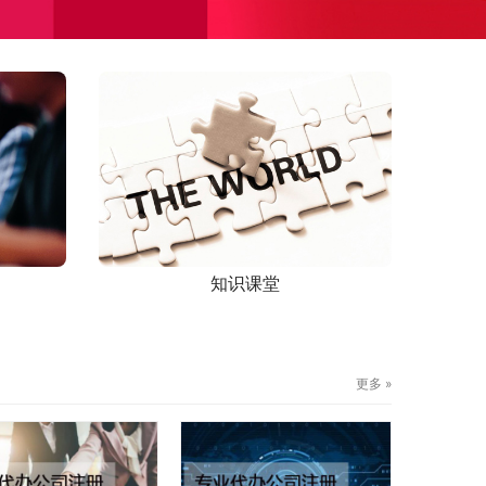
知识课堂
更多 »