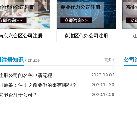
江宁注册公司办理
南京高淳区注册公司代办
司注册知识
公司
/ zhuce
更多 »
注册公司的名称申请流程
2022.09.02
司筹备：注册之前要做的事有哪些？
2020.12.30
宅能否注册公司？
2020.12.06