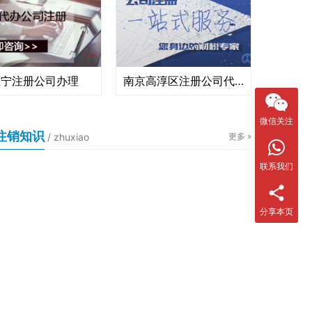
南京代办公司变更服务
南京代理记账服务
代
微信关注
注销知识
/ zhuxiao
更多 »
联系我们
分享本页