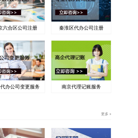
京六合区公司注册
秦淮区代办公司注册
京代办公司变更服务
南京代理记账服务
更多 »