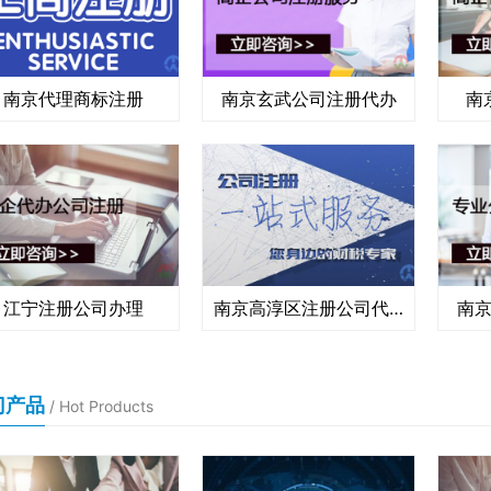
南京代理商标注册
南京玄武公司注册代办
南
江宁注册公司办理
南京高淳区注册公司代办
南
门产品
/ Hot Products