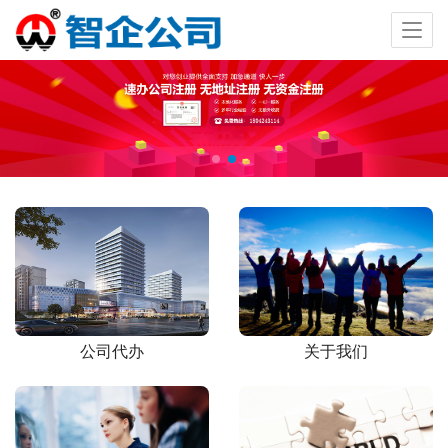
公司代办
关于我们