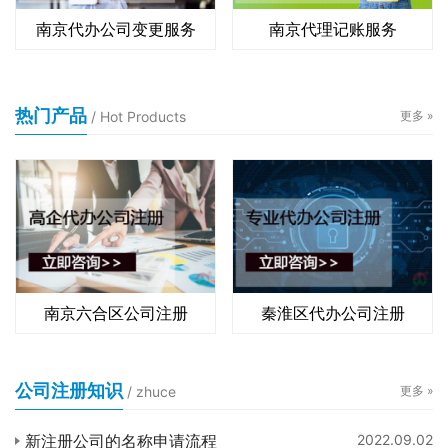
南京代办公司变更服务
南京代理记账服务
热门产品
/ Hot Products
更多 »
南京六合区公司注册
秦淮区代办公司注册
公司注册知识
/ zhuce
更多 »
新注册公司的名称申请流程
2022.09.02