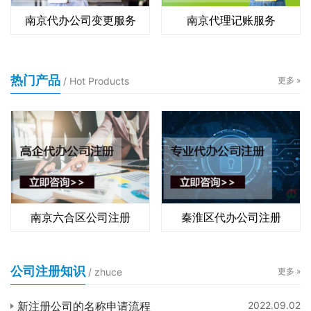
南京代办公司变更服务
南京代理记账服务
热门产品
/ Hot Products
更多 »
南京六合区公司注册
秦淮区代办公司注册
公司注册知识
/ zhuce
更多 »
新注册公司的名称申请流程
2022.09.02