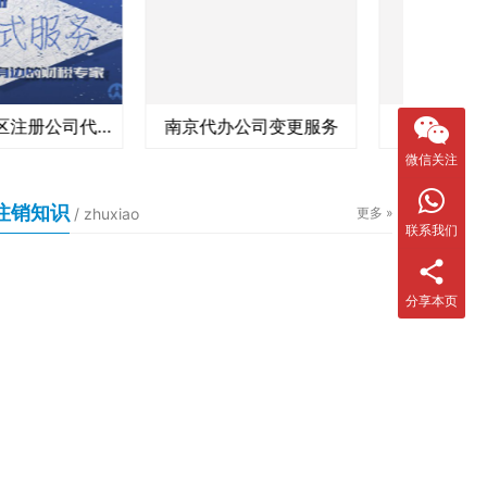
京代办公司变更服务
南京代理记账服务
代办南
微信关注
注销知识
/ zhuxiao
更多 »
联系我们
分享本页