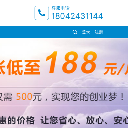
客服电话
18042431144
登录
注册