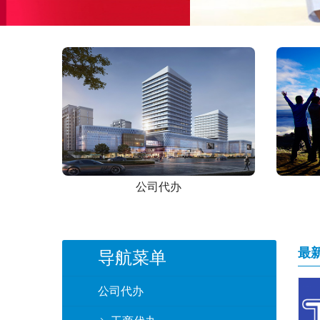
公司代办
最
导航菜单
公司代办