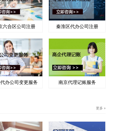
京六合区公司注册
秦淮区代办公司注册
京代办公司变更服务
南京代理记账服务
更多 »