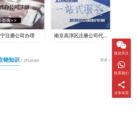
江宁注册公司办理
南京高淳区注册公司代办
南京代
微信关注
注销知识
/ zhuxiao
更多 »
联系我们
分享本页