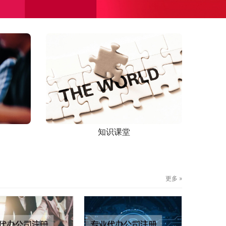
知识课堂
更多 »