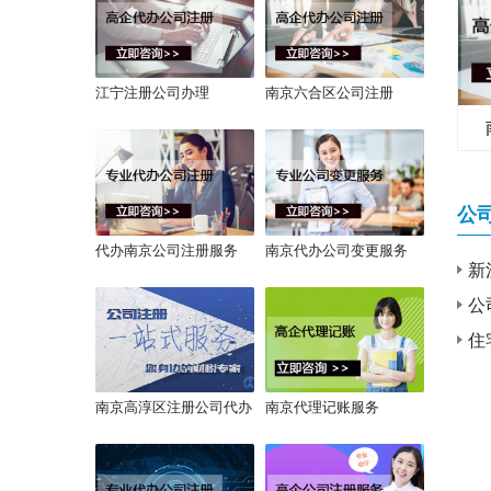
江宁注册公司办理
南京六合区公司注册
南京代理商标注册
南京玄武公司注册代办
公
代办南京公司注册服务
南京代办公司变更服务
新
公
住
南京高淳区注册公司代办
南京代理记账服务