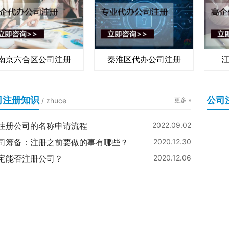
南京六合区公司注册
秦淮区代办公司注册
司注册知识
公司
/ zhuce
更多 »
注册公司的名称申请流程
2022.09.02
司筹备：注册之前要做的事有哪些？
2020.12.30
宅能否注册公司？
2020.12.06