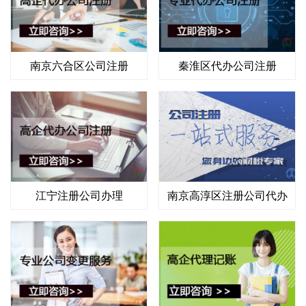
南京六合区公司注册
秦淮区代办公司注册
江宁注册公司办理
南京高淳区注册公司代办