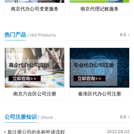
南京代办公司变更服务
南京代理记账服务
热门产品
/ Hot Products
更多 »
南京六合区公司注册
秦淮区代办公司注册
公司注册知识
/ zhuce
更多 »
新注册公司的名称申请流程
2022.09.02