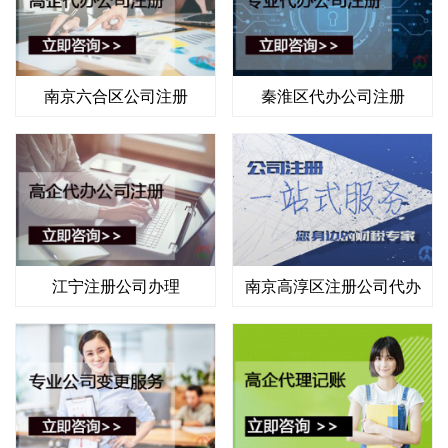
南京六合区公司注册
秦淮区代办公司注册
江宁注册公司办理
南京高淳区注册公司代办